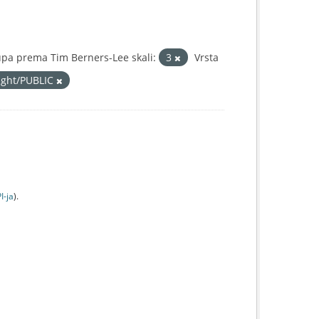
pa prema Tim Berners-Lee skali:
3
Vrsta
right/PUBLIC
I-jа
).