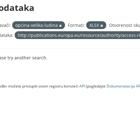
odataka
avači:
opcina-velika-ludina
Formati:
XLSX
Otvorenost sku
ataka:
http://publications.europa.eu/resource/authority/access-
ase try another search.
đer možete pristupiti ovom registru koristeći
API
(pogledajte
Dokumenаtаcijа AP