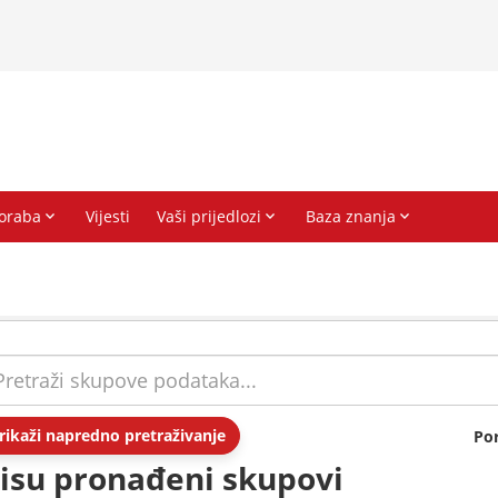
rikaži napredno pretraživanje
Po
isu pronađeni skupovi