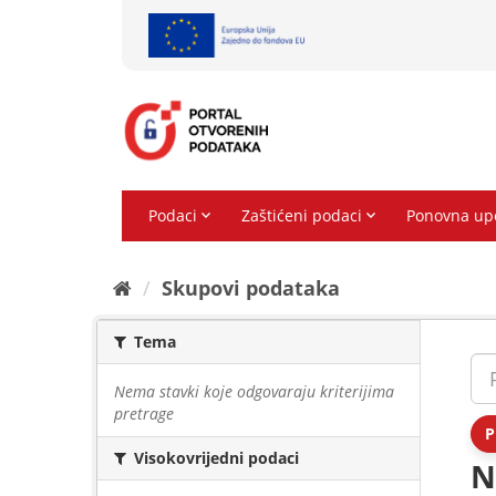
Preskoči
na
sadržaj
Skupovi podаtаkа
Tema
Nema stavki koje odgovaraju kriterijima
pretrage
P
Visokovrijedni podaci
N