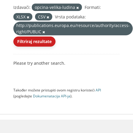
Izdavači:
opcina-velika-ludina
Formati:
XLSX
CSV
Vrsta podataka:
http://publications.europa.eu/resource/authority/access-
right/PUBLIC
Filtriraj rezultate
Please try another search.
Također možete pristupiti ovom registru koristeći
API
(pogledajte
Dokumenаtаcijа API-jа
).