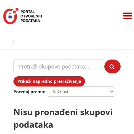
Preskoči
na
sadržaj
Skupovi podаtаkа
Prikaži napredno pretraživanje
Poredaj prema
Nisu pronađeni skupovi
podataka