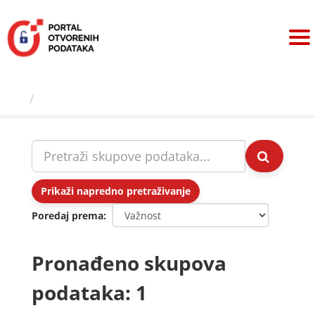
Preskoči
na
sadržaj
Skupovi podаtаkа
Prikaži napredno pretraživanje
Poredaj prema
Pronađeno skupova
podataka: 1