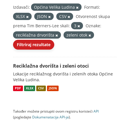
Izdavači:
Općina Velika Ludina
Formati:
XLSX
JSON
CSV
Otvorenost skupa
prema Tim Berners-Lee skali:
3
Oznake:
reciklažna drvorišta
zeleni otok
Filtriraj rezultate
Reciklažna dvorišta i zeleni otoci
Lokacije reciklažnog dvorišta i zelenih otoka Općine
Velika Ludina.
PDF
XLSX
CSV
JSON
Također možete pristupiti ovom registru koristeći
API
(pogledajte
Dokumenаtаcijа API-jа
).