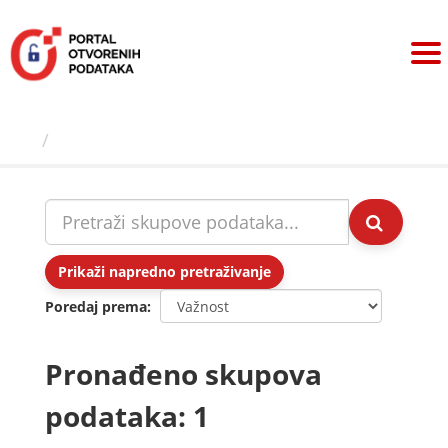
Preskoči
na
sadržaj
Skupovi podаtаkа
Prikaži napredno pretraživanje
Poredaj prema
Pronađeno skupova
podataka: 1