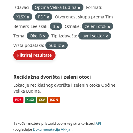
Izdavači:
Općina Velika Ludina
Formati:
XLSX
PDF
Otvorenost skupa prema Tim
Berners-Lee skali:
3
Oznake:
zeleni otok
Tema:
Okoliš
Tip Izdavača:
Javni sektor
Vrsta podataka:
public
Filtriraj rezultate
Reciklažna dvorišta i zeleni otoci
Lokacije reciklažnog dvorišta i zelenih otoka Općine
Velika Ludina.
PDF
XLSX
CSV
JSON
Također možete pristupiti ovom registru koristeći
API
(pogledajte
Dokumenаtаcijа API-jа
).