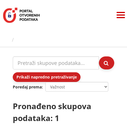
Preskoči
na
sadržaj
Skupovi podаtаkа
Prikaži napredno pretraživanje
Poredaj prema
Pronađeno skupova
podataka: 1