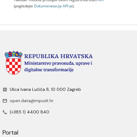
(pogledajte
Dokumenаtаcijа API-jа
).