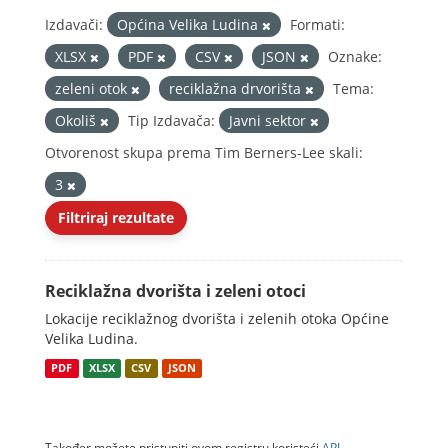
Izdavači:
Općina Velika Ludina
Formati:
XLSX
PDF
CSV
JSON
Oznake:
zeleni otok
reciklažna drvorišta
Tema:
Okoliš
Tip Izdavača:
Javni sektor
Otvorenost skupa prema Tim Berners-Lee skali:
3
Filtriraj rezultate
Reciklažna dvorišta i zeleni otoci
Lokacije reciklažnog dvorišta i zelenih otoka Općine
Velika Ludina.
PDF
XLSX
CSV
JSON
Također možete pristupiti ovom registru koristeći
API