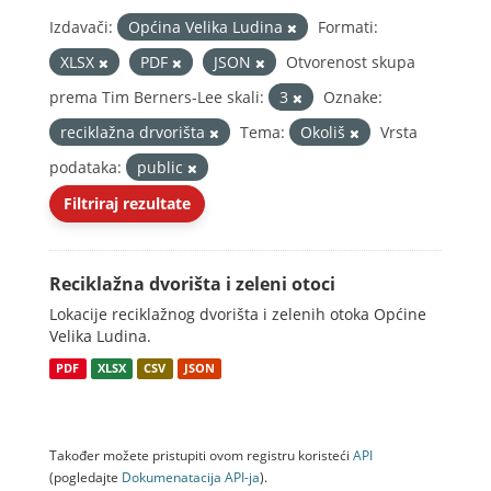
Izdavači:
Općina Velika Ludina
Formati:
XLSX
PDF
JSON
Otvorenost skupa
prema Tim Berners-Lee skali:
3
Oznake:
reciklažna drvorišta
Tema:
Okoliš
Vrsta
podataka:
public
Filtriraj rezultate
Reciklažna dvorišta i zeleni otoci
Lokacije reciklažnog dvorišta i zelenih otoka Općine
Velika Ludina.
PDF
XLSX
CSV
JSON
Također možete pristupiti ovom registru koristeći
API
(pogledajte
Dokumenаtаcijа API-jа
).