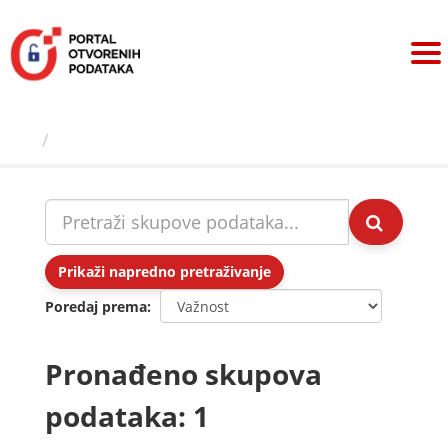
Preskoči
na
sadržaj
Skupovi podаtаkа
Prikaži napredno pretraživanje
Poredaj prema
Pronađeno skupova
podataka: 1