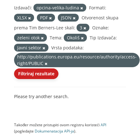
Izdavači:
opcina-velika-ludina
Formati:
XLSX
PDF
JSON
Otvorenost skupa
prema Tim Berners-Lee skali:
3
Oznake:
zeleni otok
Tema:
Okoliš
Tip Izdavača:
Javni sektor
Vrsta podataka:
http://publications.europa.eu/resource/authority/access-
right/PUBLIC
Filtriraj rezultate
Please try another search.
Također možete pristupiti ovom registru koristeći
API
(pogledajte
Dokumenаtаcijа API-jа
).