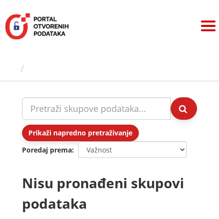
Preskoči
na
sadržaj
Skupovi podаtаkа
Prikaži napredno pretraživanje
Poredaj prema
Nisu pronađeni skupovi
podataka