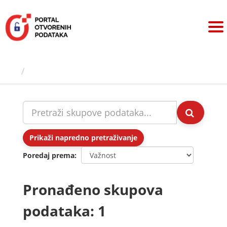
Preskoči
na
sadržaj
Skupovi podаtаkа
Prikaži napredno pretraživanje
Poredaj prema
Pronađeno skupova
podataka: 1