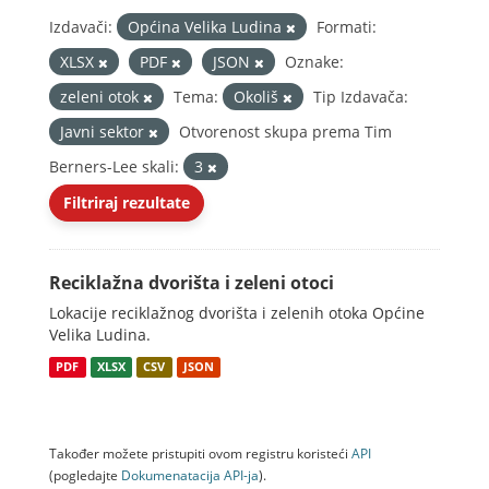
Izdavači:
Općina Velika Ludina
Formati:
XLSX
PDF
JSON
Oznake:
zeleni otok
Tema:
Okoliš
Tip Izdavača:
Javni sektor
Otvorenost skupa prema Tim
Berners-Lee skali:
3
Filtriraj rezultate
Reciklažna dvorišta i zeleni otoci
Lokacije reciklažnog dvorišta i zelenih otoka Općine
Velika Ludina.
PDF
XLSX
CSV
JSON
Također možete pristupiti ovom registru koristeći
API
(pogledajte
Dokumenаtаcijа API-jа
).