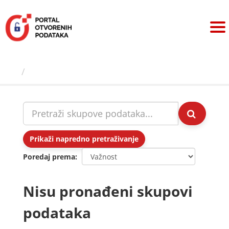
Preskoči
na
sadržaj
Skupovi podаtаkа
Prikaži napredno pretraživanje
Poredaj prema
Nisu pronađeni skupovi
podataka