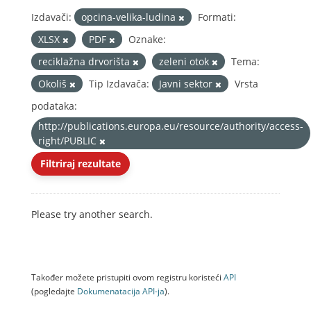
Izdavači:
opcina-velika-ludina
Formati:
XLSX
PDF
Oznake:
reciklažna drvorišta
zeleni otok
Tema:
Okoliš
Tip Izdavača:
Javni sektor
Vrsta
podataka:
http://publications.europa.eu/resource/authority/access-
right/PUBLIC
Filtriraj rezultate
Please try another search.
Također možete pristupiti ovom registru koristeći
API
(pogledajte
Dokumenаtаcijа API-jа
).