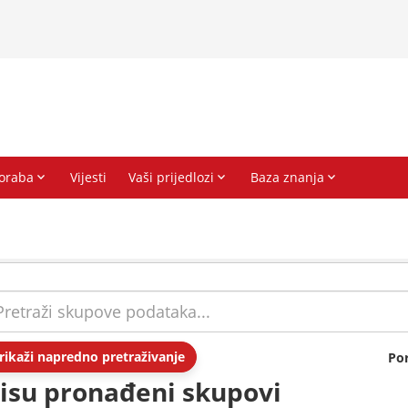
rikaži napredno pretraživanje
Po
isu pronađeni skupovi