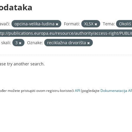
odataka
avači:
opcina-velika-ludina
Formati:
XLSX
Tema:
Okoli
ttp://publications.europa.eu/resource/authority/access-right/PUBL
 skali:
3
Oznake:
reciklažna drvorišta
ase try another search.
đer možete pristupiti ovom registru koristeći
API
(pogledajte
Dokumenаtаcijа AP