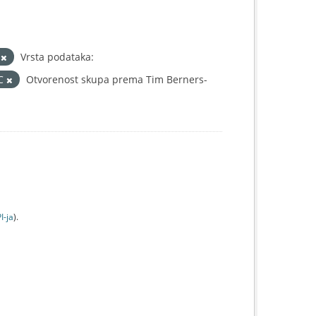
š
Vrsta podataka:
IC
Otvorenost skupa prema Tim Berners-
I-jа
).