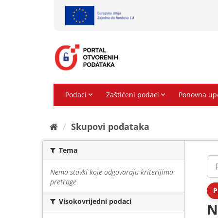
Preskoči
na
sadržaj
Skupovi podаtаkа
Tema
Nema stavki koje odgovaraju kriterijima
pretrage
P
Visokovrijedni podaci
N