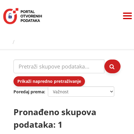
Preskoči
na
sadržaj
Skupovi podаtаkа
Prikaži napredno pretraživanje
Poredaj prema
Pronađeno skupova
podataka: 1