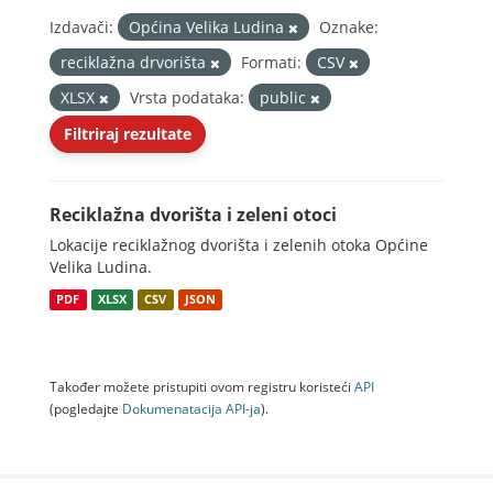
Izdavači:
Općina Velika Ludina
Oznake:
reciklažna drvorišta
Formati:
CSV
XLSX
Vrsta podataka:
public
Filtriraj rezultate
Reciklažna dvorišta i zeleni otoci
Lokacije reciklažnog dvorišta i zelenih otoka Općine
Velika Ludina.
PDF
XLSX
CSV
JSON
Također možete pristupiti ovom registru koristeći
API
(pogledajte
Dokumenаtаcijа API-jа
).