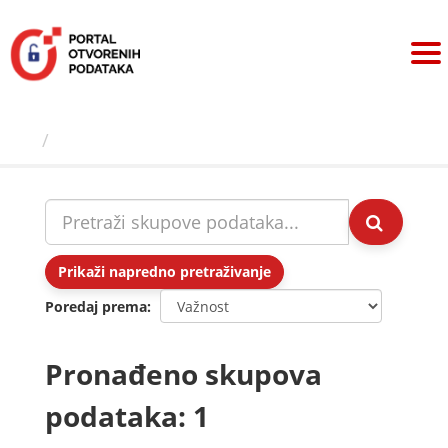
Preskoči
na
sadržaj
Skupovi podаtаkа
Prikaži napredno pretraživanje
Poredaj prema
Pronađeno skupova
podataka: 1