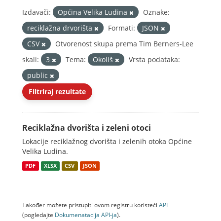
Izdavači:
Općina Velika Ludina
Oznake:
reciklažna drvorišta
Formati:
JSON
CSV
Otvorenost skupa prema Tim Berners-Lee
skali:
3
Tema:
Okoliš
Vrsta podataka:
public
Filtriraj rezultate
Reciklažna dvorišta i zeleni otoci
Lokacije reciklažnog dvorišta i zelenih otoka Općine
Velika Ludina.
PDF
XLSX
CSV
JSON
Također možete pristupiti ovom registru koristeći
API
(pogledajte
Dokumenаtаcijа API-jа
).