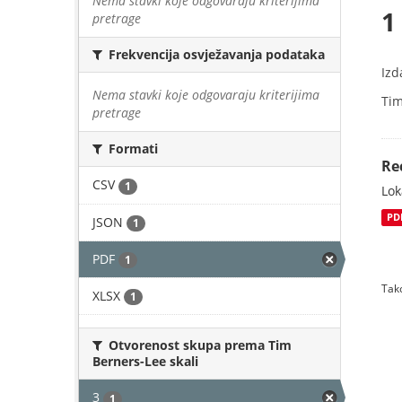
Nema stavki koje odgovaraju kriterijima
1
pretrage
Frekvencija osvježavanja podataka
Izd
Nema stavki koje odgovaraju kriterijima
Tim
pretrage
Formati
Re
CSV
1
Lok
PD
JSON
1
PDF
1
Tako
XLSX
1
Otvorenost skupa prema Tim
Berners-Lee skali
3
1