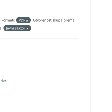
Formati:
PDF
Otvorenost skupa prema
a:
Javni sektor
I-jа
).