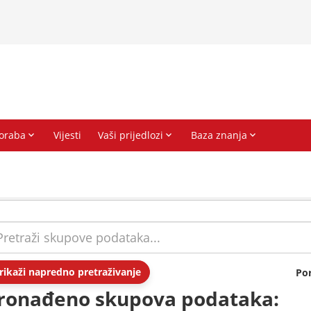
rikaži napredno pretraživanje
Po
ronađeno skupova podataka: