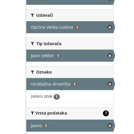
Izdavači
Općina Velika Ludina
1
Tip izdavača
Javni sektor
1
Oznake
reciklažna drvorišta
1
zeleni otok
1
Vrsta podataka
?
Javno
1