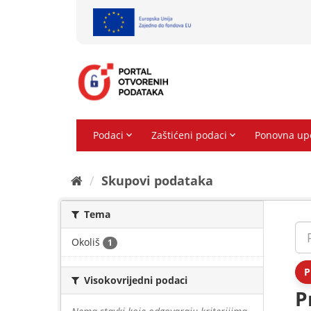
Preskoči
na
sadržaj
Skupovi podаtаkа
Tema
Okoliš
1
P
Visokovrijedni podaci
P