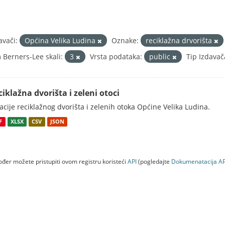
avači:
Općina Velika Ludina
Oznake:
reciklažna drvorišta
 Berners-Lee skali:
3
Vrsta podataka:
public
Tip Izdavač
ciklažna dvorišta i zeleni otoci
acije reciklažnog dvorišta i zelenih otoka Općine Velika Ludina.
F
XLSX
CSV
JSON
đer možete pristupiti ovom registru koristeći
API
(pogledajte
Dokumenаtаcijа AP