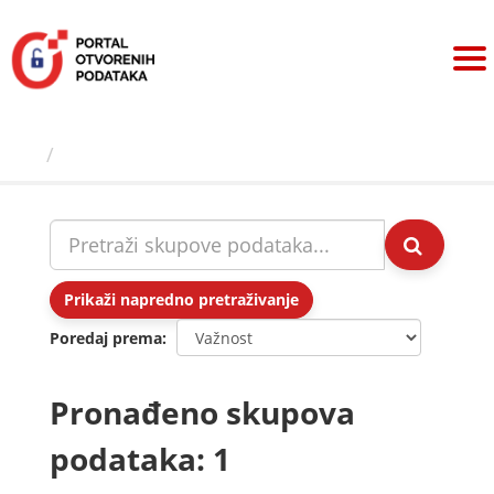
Preskoči
na
sadržaj
Skupovi podаtаkа
Prikaži napredno pretraživanje
Poredaj prema
Pronađeno skupova
podataka: 1