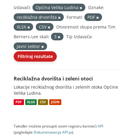
Izdavači:
Općina Velika Ludina
Oznake:
reciklažna drvorišta
Formati:
PDF
XLSX
CSV
Otvorenost skupa prema Tim
Berners-Lee skali:
3
Tip Izdavača:
Javni sektor
Filtriraj rezultate
Reciklažna dvorišta i zeleni otoci
Lokacije reciklažnog dvorišta i zelenih otoka Općine
Velika Ludina.
PDF
XLSX
CSV
JSON
Također možete pristupiti ovom registru koristeći
API
(pogledajte
Dokumenаtаcijа API-jа
).