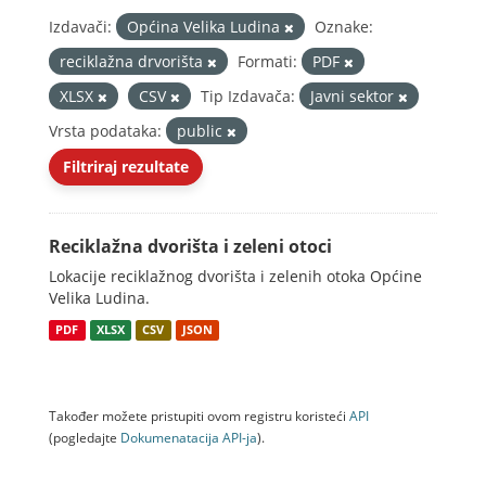
Izdavači:
Općina Velika Ludina
Oznake:
reciklažna drvorišta
Formati:
PDF
XLSX
CSV
Tip Izdavača:
Javni sektor
Vrsta podataka:
public
Filtriraj rezultate
Reciklažna dvorišta i zeleni otoci
Lokacije reciklažnog dvorišta i zelenih otoka Općine
Velika Ludina.
PDF
XLSX
CSV
JSON
Također možete pristupiti ovom registru koristeći
API
(pogledajte
Dokumenаtаcijа API-jа
).