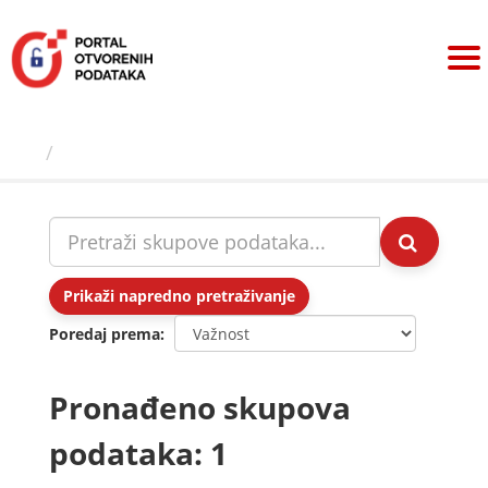
Preskoči
na
sadržaj
Skupovi podаtаkа
Prikaži napredno pretraživanje
Poredaj prema
Pronađeno skupova
podataka: 1