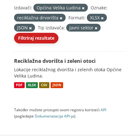
Izdavači:
Općina Velika Ludina
Oznake:
reciklažna drvorišta
Formati:
XLSX
JSON
Tip Izdavača:
Javni sektor
Filtriraj rezultate
Reciklažna dvorišta i zeleni otoci
Lokacije reciklažnog dvorišta i zelenih otoka Općine
Velika Ludina.
PDF
XLSX
CSV
JSON
Također možete pristupiti ovom registru koristeći
API
(pogledajte
Dokumenаtаcijа API-jа
).