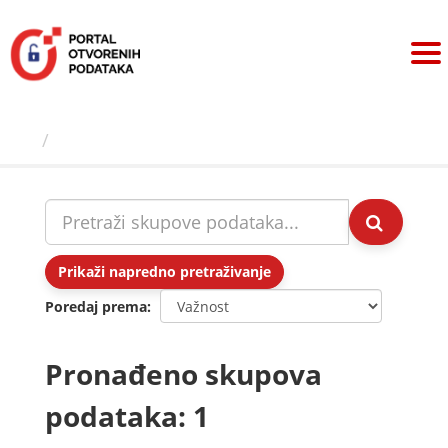
Preskoči
na
sadržaj
Skupovi podаtаkа
Prikaži napredno pretraživanje
Poredaj prema
Pronađeno skupova
podataka: 1