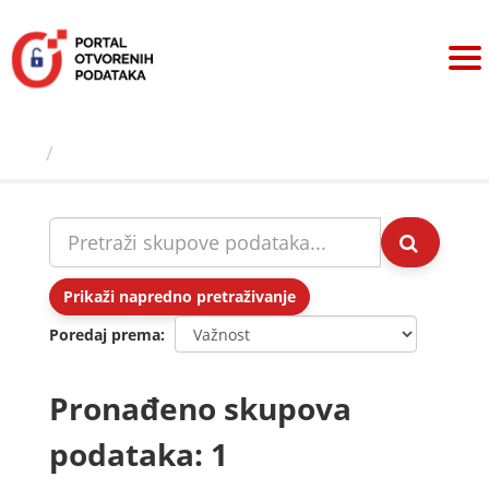
Preskoči
na
sadržaj
Skupovi podаtаkа
Prikaži napredno pretraživanje
Poredaj prema
Pronađeno skupova
podataka: 1