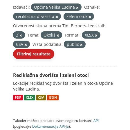
Izdavači:
Općina Velika Ludina
Oznake:
reciklažna drvorišta
zeleni otok
Otvorenost skupa prema Tim Berners-Lee skali:
3
Tema:
Okoliš
Formati:
XLSX
CSV
Vrsta podataka:
public
Filtriraj rezultate
Reciklažna dvorišta i zeleni otoci
Lokacije reciklažnog dvorišta i zelenih otoka Općine
Velika Ludina.
PDF
XLSX
CSV
JSON
Također možete pristupiti ovom registru koristeći
API
(pogledajte
Dokumenаtаcijа API-jа
).