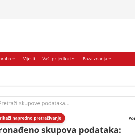
rikaži napredno pretraživanje
Po
ronađeno skupova podataka: