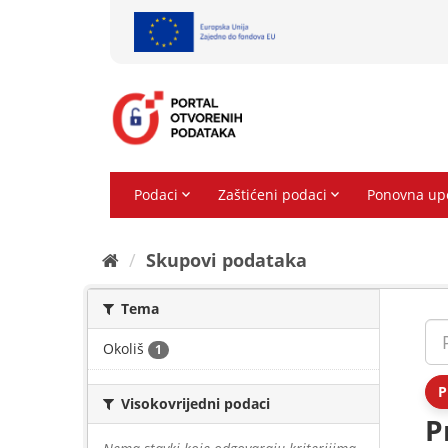
Preskoči
na
sadržaj
Skupovi podаtаkа
Tema
Okoliš
1
P
Visokovrijedni podaci
P