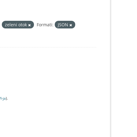
zeleni otok
Formati:
JSON
I-jа
).