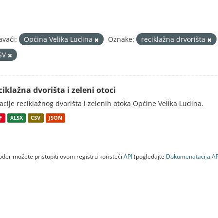
avači:
Općina Velika Ludina
Oznake:
reciklažna drvorišta
SV
ciklažna dvorišta i zeleni otoci
acije reciklažnog dvorišta i zelenih otoka Općine Velika Ludina.
F
XLSX
CSV
JSON
đer možete pristupiti ovom registru koristeći
API
(pogledajte
Dokumenаtаcijа AP