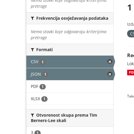
Nema stavki koje odgovaraju kriterijima
1
pretrage
Frekvencija osvježavanja podataka
Izd
Nema stavki koje odgovaraju kriterijima
C
pretrage
Formati
Re
CSV
1
Lok
PD
JSON
1
PDF
1
Tako
XLSX
1
Otvorenost skupa prema Tim
Berners-Lee skali
3
1