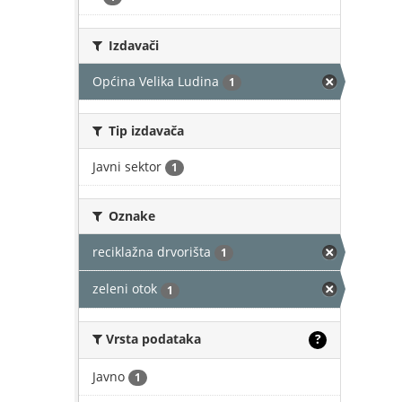
Izdavači
Općina Velika Ludina
1
Tip izdavača
Javni sektor
1
Oznake
reciklažna drvorišta
1
zeleni otok
1
Vrsta podataka
?
Javno
1