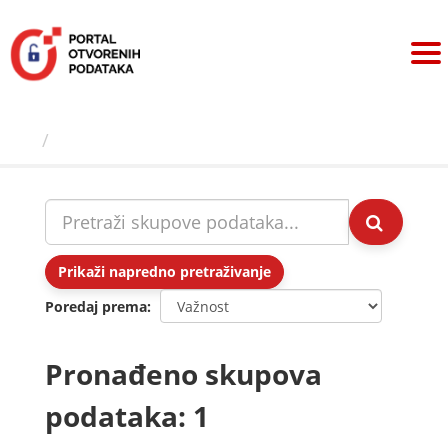
Preskoči
na
sadržaj
Skupovi podаtаkа
Prikaži napredno pretraživanje
Poredaj prema
Pronađeno skupova
podataka: 1