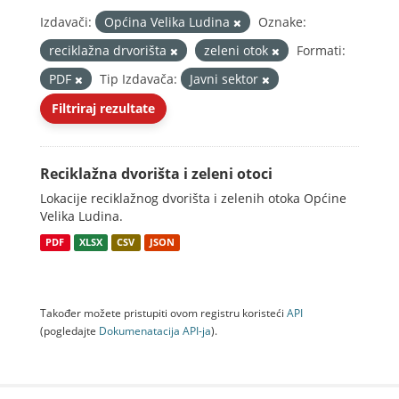
Izdavači:
Općina Velika Ludina
Oznake:
reciklažna drvorišta
zeleni otok
Formati:
PDF
Tip Izdavača:
Javni sektor
Filtriraj rezultate
Reciklažna dvorišta i zeleni otoci
Lokacije reciklažnog dvorišta i zelenih otoka Općine
Velika Ludina.
PDF
XLSX
CSV
JSON
Također možete pristupiti ovom registru koristeći
API
(pogledajte
Dokumenаtаcijа API-jа
).