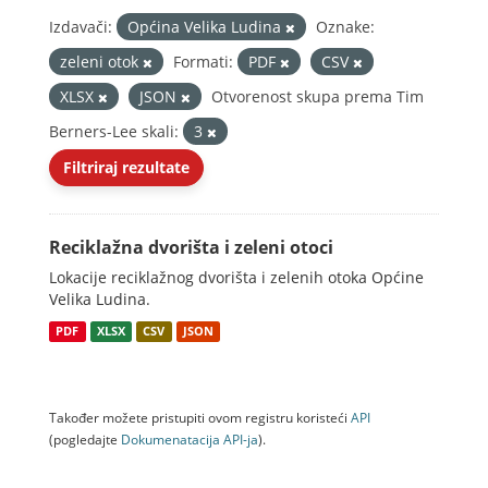
Izdavači:
Općina Velika Ludina
Oznake:
zeleni otok
Formati:
PDF
CSV
XLSX
JSON
Otvorenost skupa prema Tim
Berners-Lee skali:
3
Filtriraj rezultate
Reciklažna dvorišta i zeleni otoci
Lokacije reciklažnog dvorišta i zelenih otoka Općine
Velika Ludina.
PDF
XLSX
CSV
JSON
Također možete pristupiti ovom registru koristeći
API
(pogledajte
Dokumenаtаcijа API-jа
).