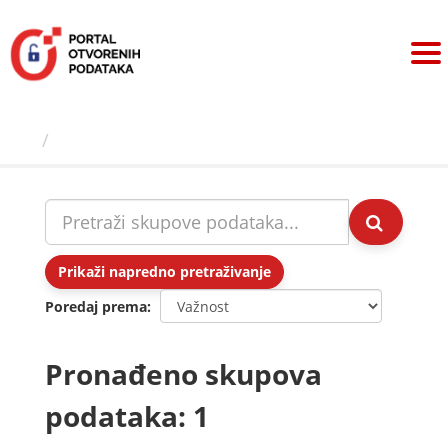
Preskoči
na
sadržaj
Skupovi podаtаkа
Prikaži napredno pretraživanje
Poredaj prema
Pronađeno skupova
podataka: 1