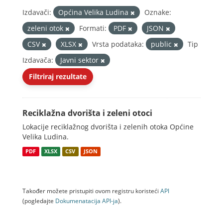
Izdavači:
Općina Velika Ludina
Oznake:
zeleni otok
Formati:
PDF
JSON
CSV
XLSX
Vrsta podataka:
public
Tip
Izdavača:
Javni sektor
Filtriraj rezultate
Reciklažna dvorišta i zeleni otoci
Lokacije reciklažnog dvorišta i zelenih otoka Općine
Velika Ludina.
PDF
XLSX
CSV
JSON
Također možete pristupiti ovom registru koristeći
API
(pogledajte
Dokumenаtаcijа API-jа
).