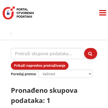
Preskoči
na
sadržaj
Skupovi podаtаkа
Prikaži napredno pretraživanje
Poredaj prema
Pronađeno skupova
podataka: 1