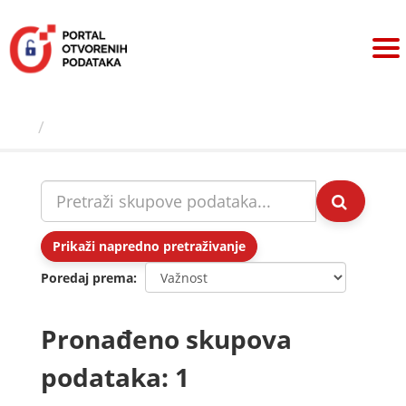
Preskoči
na
sadržaj
Skupovi podаtаkа
Prikaži napredno pretraživanje
Poredaj prema
Pronađeno skupova
podataka: 1