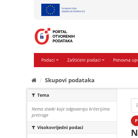
Preskoči
na
sadržaj
Skupovi podаtаkа
Tema
Nema stavki koje odgovaraju kriterijima
pretrage
P
Visokovrijedni podaci
N