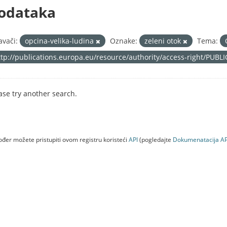
odataka
avači:
opcina-velika-ludina
Oznake:
zeleni otok
Tema:
ttp://publications.europa.eu/resource/authority/access-right/PUBL
ase try another search.
đer možete pristupiti ovom registru koristeći
API
(pogledajte
Dokumenаtаcijа AP