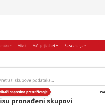
rikaži napredno pretraživanje
Po
isu pronađeni skupovi