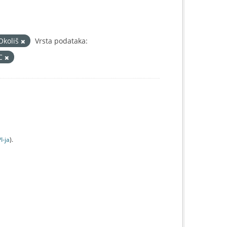
Okoliš
Vrsta podataka:
IC
I-jа
).