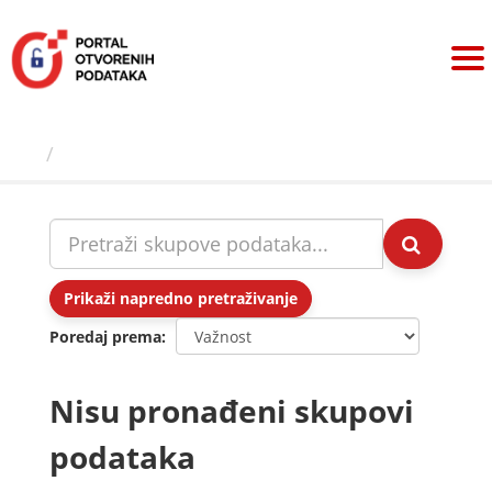
Preskoči
na
sadržaj
Skupovi podаtаkа
Prikaži napredno pretraživanje
Poredaj prema
Nisu pronađeni skupovi
podataka