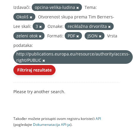
Izdavači:
opcina-velika-ludina
Tema:
Okoliš
Otvorenost skupa prema Tim Berners-
Lee skali:
3
Oznake:
reciklažna drvorišta
zeleni otok
Formati:
PDF
JSON
Vrsta
podataka:
http://publications.europa.eu/resource/authority/access-
right/PUBLIC
Filtriraj rezultate
Please try another search.
Također možete pristupiti ovom registru koristeći
API
(pogledajte
Dokumenаtаcijа API-jа
).