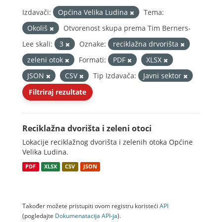
Izdavači:
Općina Velika Ludina
Tema:
Okoliš
Otvorenost skupa prema Tim Berners-
Lee skali:
3
Oznake:
reciklažna drvorišta
zeleni otok
Formati:
PDF
XLSX
JSON
CSV
Tip Izdavača:
Javni sektor
Filtriraj rezultate
Reciklažna dvorišta i zeleni otoci
Lokacije reciklažnog dvorišta i zelenih otoka Općine
Velika Ludina.
PDF
XLSX
CSV
JSON
Također možete pristupiti ovom registru koristeći
API
(pogledajte
Dokumenаtаcijа API-jа
).