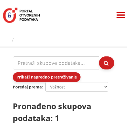
Preskoči
na
sadržaj
Skupovi podаtаkа
Prikaži napredno pretraživanje
Poredaj prema
Pronađeno skupova
podataka: 1