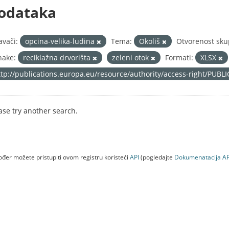
odataka
avači:
opcina-velika-ludina
Tema:
Okoliš
Otvorenost sku
nake:
reciklažna drvorišta
zeleni otok
Formati:
XLSX
ttp://publications.europa.eu/resource/authority/access-right/PUBL
ase try another search.
đer možete pristupiti ovom registru koristeći
API
(pogledajte
Dokumenаtаcijа AP