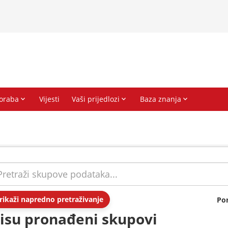
rikaži napredno pretraživanje
Po
isu pronađeni skupovi