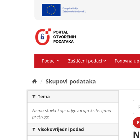
Preskoči
na
sadržaj
Skupovi podаtаkа
Tema
Nema stavki koje odgovaraju kriterijima
pretrage
P
Visokovrijedni podaci
N