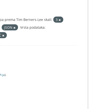
pa prema Tim Berners-Lee skali:
3
JSON
Vrsta podataka:
IC
I-jа
).