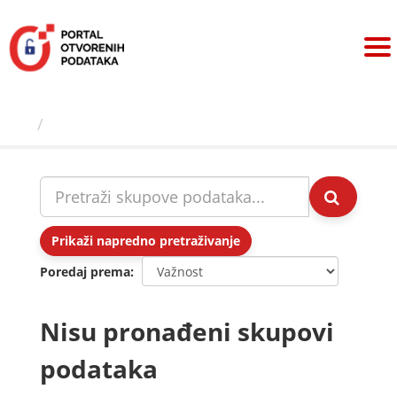
Preskoči
na
sadržaj
Skupovi podаtаkа
Prikaži napredno pretraživanje
Poredaj prema
Nisu pronađeni skupovi
podataka