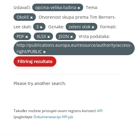
Izdavači:
opcina-velika-ludina
Tema:
Okoliš
Otvorenost skupa prema Tim Berners-
Lee skali:
3
Oznake:
zeleni otok
Formati:
PDF
XLSX
JSON
Vrsta podataka:
http://publications.europa.eu/resource/authority/access-
right/PUBLIC
Filtriraj rezultate
Please try another search.
Također možete pristupiti ovom registru koristeći
API
(pogledajte
Dokumenаtаcijа API-jа
).