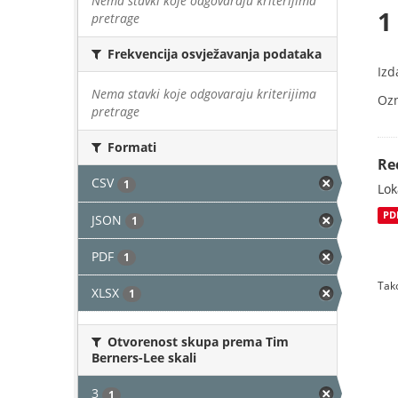
Nema stavki koje odgovaraju kriterijima
1
pretrage
Frekvencija osvježavanja podataka
Izd
Nema stavki koje odgovaraju kriterijima
Oz
pretrage
Formati
Re
CSV
1
Lok
PD
JSON
1
PDF
1
Tako
XLSX
1
Otvorenost skupa prema Tim
Berners-Lee skali
3
1