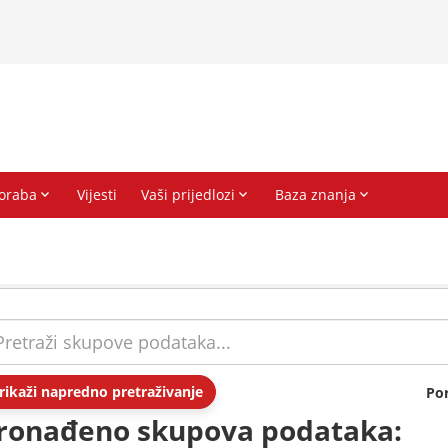
rikaži napredno pretraživanje
Po
ronađeno skupova podataka: