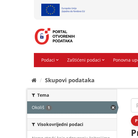
Preskoči
na
sadržaj
Skupovi podаtаkа
Tema
Okoliš
1
P
Visokovrijedni podaci
P