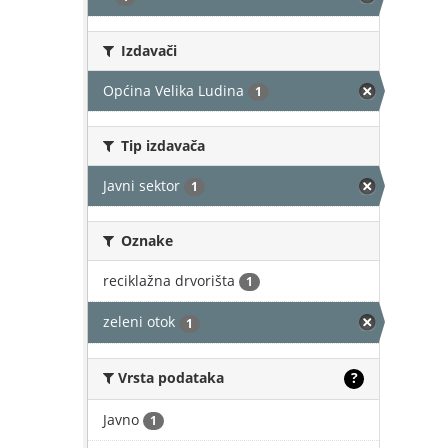
Izdavači
Općina Velika Ludina
1
Tip izdavača
Javni sektor
1
Oznake
reciklažna drvorišta
1
zeleni otok
1
Vrsta podataka
?
Javno
1