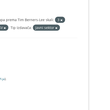
upa prema Tim Berners-Lee skali:
3
SV
Tip Izdavača:
Javni sektor
I-jа
).