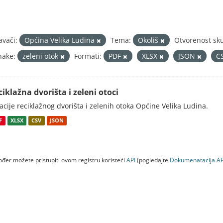
avači:
Općina Velika Ludina
Tema:
Okoliš
Otvorenost sk
nake:
zeleni otok
Formati:
PDF
XLSX
JSON
C
ciklažna dvorišta i zeleni otoci
acije reciklažnog dvorišta i zelenih otoka Općine Velika Ludina.
F
XLSX
CSV
JSON
đer možete pristupiti ovom registru koristeći
API
(pogledajte
Dokumenаtаcijа AP