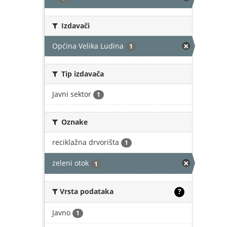
Izdavači
Općina Velika Ludina
1
Tip izdavača
Javni sektor
1
Oznake
reciklažna drvorišta
1
zeleni otok
1
Vrsta podataka
?
Javno
1