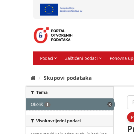
Preskoči
na
sadržaj
Skupovi podаtаkа
Tema
Okoliš
1
P
Visokovrijedni podaci
P