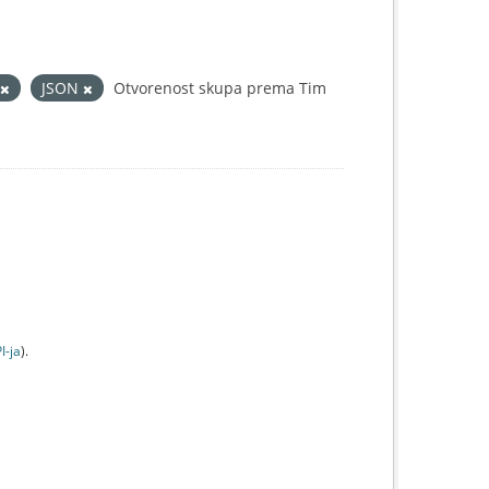
JSON
Otvorenost skupa prema Tim
I-jа
).