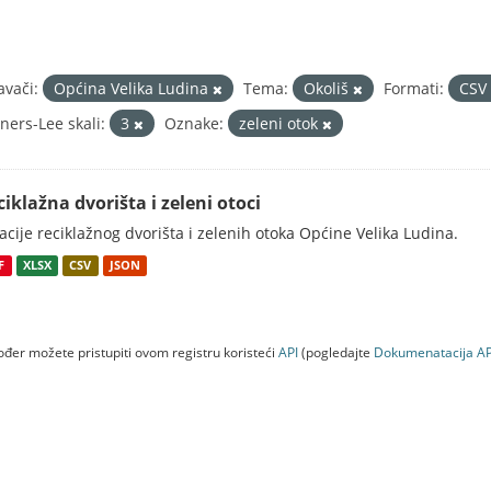
avači:
Općina Velika Ludina
Tema:
Okoliš
Formati:
CSV
ners-Lee skali:
3
Oznake:
zeleni otok
ciklažna dvorišta i zeleni otoci
acije reciklažnog dvorišta i zelenih otoka Općine Velika Ludina.
F
XLSX
CSV
JSON
đer možete pristupiti ovom registru koristeći
API
(pogledajte
Dokumenаtаcijа AP