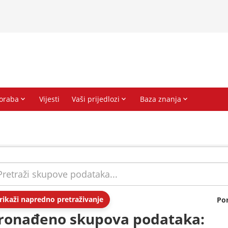
rikaži napredno pretraživanje
Po
ronađeno skupova podataka: