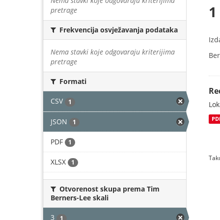
Nema stavki koje odgovaraju kriterijima
1
pretrage
Frekvencija osvježavanja podataka
Izd
Nema stavki koje odgovaraju kriterijima
Ber
pretrage
Formati
Re
CSV
1
Lok
PD
JSON
1
PDF
1
Tako
XLSX
1
Otvorenost skupa prema Tim
Berners-Lee skali
3
1