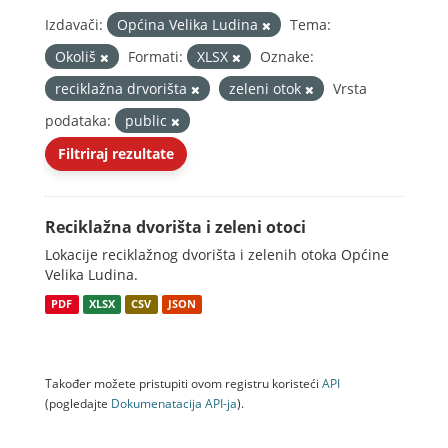
Izdavači:
Općina Velika Ludina
Tema:
Okoliš
Formati:
XLSX
Oznake:
reciklažna drvorišta
zeleni otok
Vrsta
podataka:
public
Filtriraj rezultate
Reciklažna dvorišta i zeleni otoci
Lokacije reciklažnog dvorišta i zelenih otoka Općine
Velika Ludina.
PDF
XLSX
CSV
JSON
Također možete pristupiti ovom registru koristeći
API
(pogledajte
Dokumenаtаcijа API-jа
).