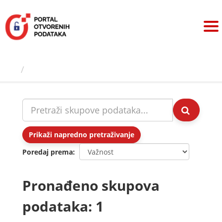
Preskoči
na
sadržaj
Skupovi podаtаkа
Prikaži napredno pretraživanje
Poredaj prema
Pronađeno skupova
podataka: 1