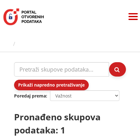
Preskoči
na
sadržaj
Skupovi podаtаkа
Prikaži napredno pretraživanje
Poredaj prema
Pronađeno skupova
podataka: 1