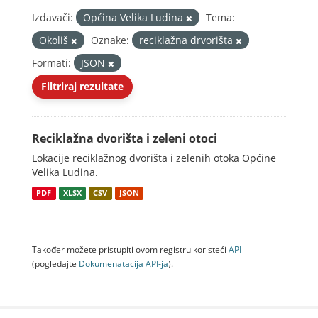
Izdavači:
Općina Velika Ludina
Tema:
Okoliš
Oznake:
reciklažna drvorišta
Formati:
JSON
Filtriraj rezultate
Reciklažna dvorišta i zeleni otoci
Lokacije reciklažnog dvorišta i zelenih otoka Općine
Velika Ludina.
PDF
XLSX
CSV
JSON
Također možete pristupiti ovom registru koristeći
API
(pogledajte
Dokumenаtаcijа API-jа
).