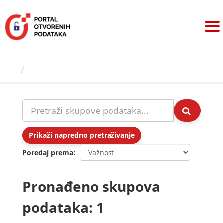
Preskoči
na
sadržaj
Skupovi podаtаkа
Prikaži napredno pretraživanje
Poredaj prema
Pronađeno skupova
podataka: 1