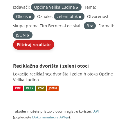
Izdavači:
Općina Velika Ludina
Tema:
Okoliš
Oznake:
zeleni otok
Otvorenost
skupa prema Tim Berners-Lee skali:
3
Formati:
JSON
Filtriraj rezultate
Reciklažna dvorišta i zeleni otoci
Lokacije reciklažnog dvorišta i zelenih otoka Općine
Velika Ludina.
PDF
XLSX
CSV
JSON
Također možete pristupiti ovom registru koristeći
API
(pogledajte
Dokumenаtаcijа API-jа
).