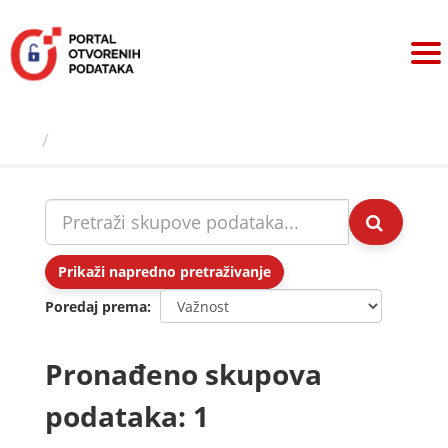
Preskoči
na
sadržaj
Skupovi podаtаkа
Prikaži napredno pretraživanje
Poredaj prema
Pronađeno skupova
podataka: 1