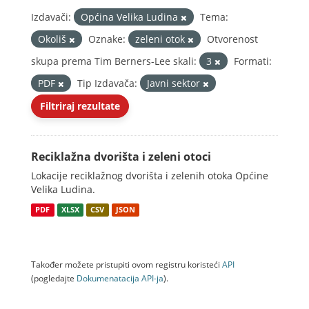
Izdavači:
Općina Velika Ludina
Tema:
Okoliš
Oznake:
zeleni otok
Otvorenost
skupa prema Tim Berners-Lee skali:
3
Formati:
PDF
Tip Izdavača:
Javni sektor
Filtriraj rezultate
Reciklažna dvorišta i zeleni otoci
Lokacije reciklažnog dvorišta i zelenih otoka Općine
Velika Ludina.
PDF
XLSX
CSV
JSON
Također možete pristupiti ovom registru koristeći
API
(pogledajte
Dokumenаtаcijа API-jа
).