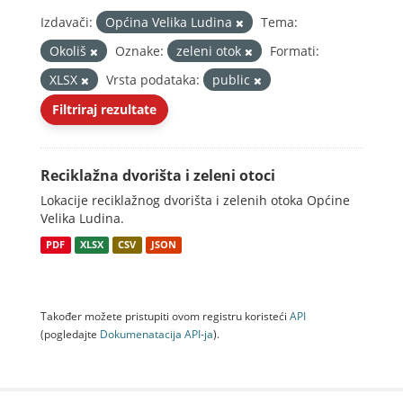
Izdavači:
Općina Velika Ludina
Tema:
Okoliš
Oznake:
zeleni otok
Formati:
XLSX
Vrsta podataka:
public
Filtriraj rezultate
Reciklažna dvorišta i zeleni otoci
Lokacije reciklažnog dvorišta i zelenih otoka Općine
Velika Ludina.
PDF
XLSX
CSV
JSON
Također možete pristupiti ovom registru koristeći
API
(pogledajte
Dokumenаtаcijа API-jа
).