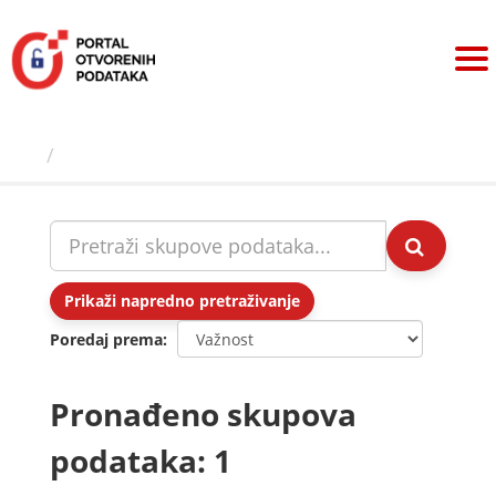
Preskoči
na
sadržaj
Skupovi podаtаkа
Prikaži napredno pretraživanje
Poredaj prema
Pronađeno skupova
podataka: 1