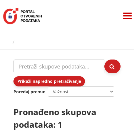
Preskoči
na
sadržaj
Skupovi podаtаkа
Prikaži napredno pretraživanje
Poredaj prema
Pronađeno skupova
podataka: 1