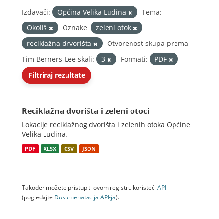
Izdavači:
Općina Velika Ludina
Tema:
Okoliš
Oznake:
zeleni otok
reciklažna drvorišta
Otvorenost skupa prema
Tim Berners-Lee skali:
3
Formati:
PDF
Filtriraj rezultate
Reciklažna dvorišta i zeleni otoci
Lokacije reciklažnog dvorišta i zelenih otoka Općine
Velika Ludina.
PDF
XLSX
CSV
JSON
Također možete pristupiti ovom registru koristeći
API
(pogledajte
Dokumenаtаcijа API-jа
).