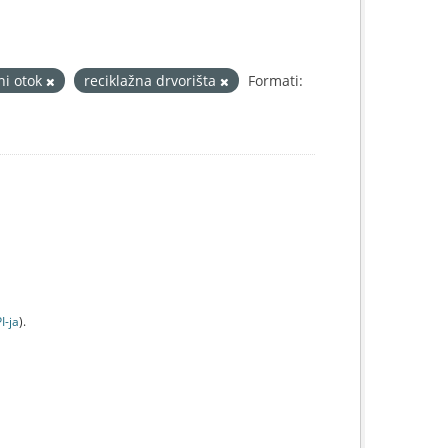
ni otok
reciklažna drvorišta
Formati:
I-jа
).