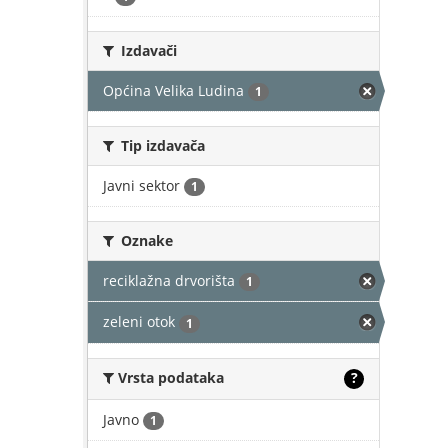
Izdavači
Općina Velika Ludina
1
Tip izdavača
Javni sektor
1
Oznake
reciklažna drvorišta
1
zeleni otok
1
Vrsta podataka
?
Javno
1