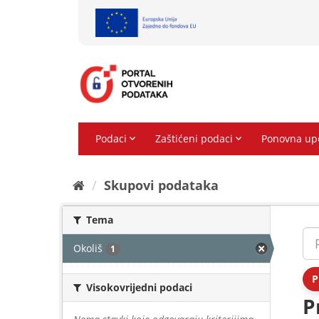
Preskoči
na
sadržaj
Skupovi podаtаkа
Tema
Okoliš
1
P
Visokovrijedni podaci
P