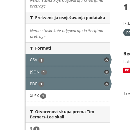
Nema stavki koje odgovaraju kriterijima
1
pretrage
Frekvencija osvježavanja podataka
Izd
Nema stavki koje odgovaraju kriterijima
P
pretrage
Formati
Re
CSV
1
Lok
PD
JSON
1
PDF
1
Tako
XLSX
1
Otvorenost skupa prema Tim
Berners-Lee skali
3
1