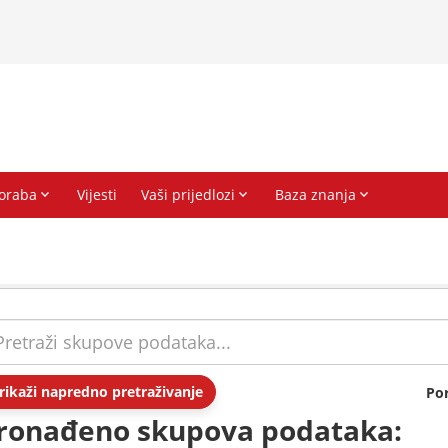
rikaži napredno pretraživanje
Po
ronađeno skupova podataka: