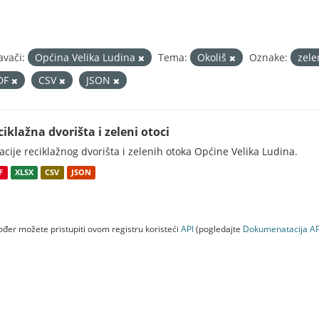
avači:
Općina Velika Ludina
Tema:
Okoliš
Oznake:
zele
DF
CSV
JSON
ciklažna dvorišta i zeleni otoci
acije reciklažnog dvorišta i zelenih otoka Općine Velika Ludina.
F
XLSX
CSV
JSON
đer možete pristupiti ovom registru koristeći
API
(pogledajte
Dokumenаtаcijа AP