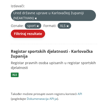
Izdavači:
Ured državne uprave u Karlovačkoj županiji
(NEAKTIVAN)
Oznake:
sport
Formati:
XLS
Filtriraj rezultate
Registar sportskih djelatnosti - Karlovačka
županija
Registar pravnih osoba upisanih u registar sportskih
djelatnosti
XLS
Također možete pristupiti ovom registru koristeći
API
(pogledajte
Dokumenаtаcijа API-jа
).