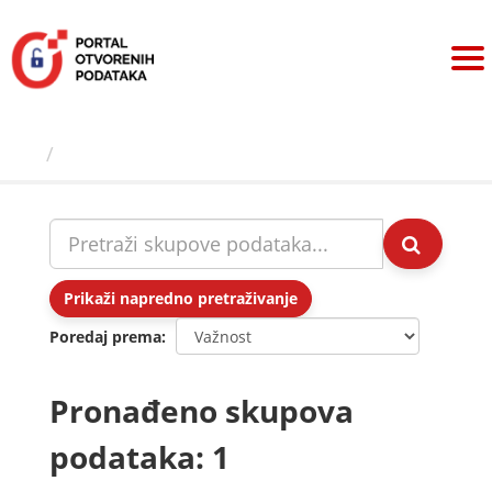
Preskoči
na
sadržaj
Skupovi podаtаkа
Prikaži napredno pretraživanje
Poredaj prema
Pronađeno skupova
podataka: 1