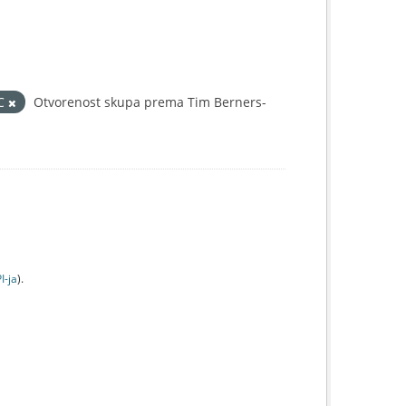
IC
Otvorenost skupa prema Tim Berners-
I-jа
).