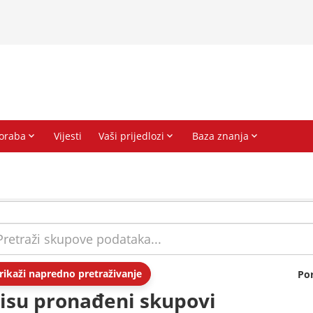
rikaži napredno pretraživanje
Po
isu pronađeni skupovi