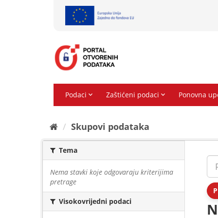
Preskoči
na
sadržaj
Skupovi podаtаkа
Tema
Nema stavki koje odgovaraju kriterijima
pretrage
P
Visokovrijedni podaci
N