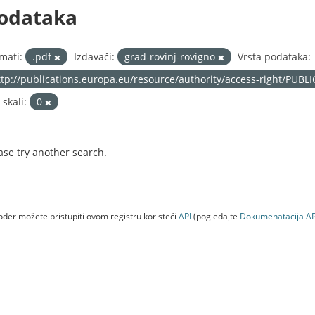
odataka
mati:
.pdf
Izdavači:
grad-rovinj-rovigno
Vrsta podataka:
ttp://publications.europa.eu/resource/authority/access-right/PUBL
 skali:
0
ase try another search.
đer možete pristupiti ovom registru koristeći
API
(pogledajte
Dokumenаtаcijа AP