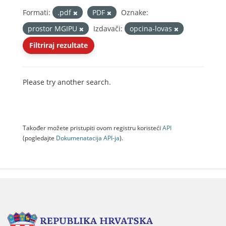
Formati:
.pdf
PDF
Oznake:
prostor MGIPU
Izdavači:
opcina-lovas
Filtriraj rezultate
Please try another search.
Također možete pristupiti ovom registru koristeći
API
(pogledajte
Dokumenаtаcijа API-jа
).