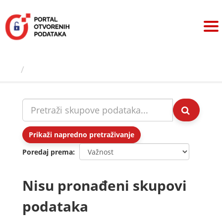
Preskoči
na
sadržaj
Skupovi podаtаkа
Prikaži napredno pretraživanje
Poredaj prema
Nisu pronađeni skupovi
podataka