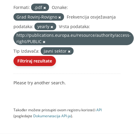
Formati:
.pdf
Oznake:
Grad Rovinj-Rovigno
Frekvencija osvježavanja
podataka:
yearly
Vrsta podataka:
http://publications.europa.eu/resource/authority/access-
right/PUBLIC
Tip Izdavača:
Javni sektor
Filtriraj rezultate
Please try another search.
Također možete pristupiti ovom registru koristeći
API
(pogledajte
Dokumenаtаcijа API-jа
).