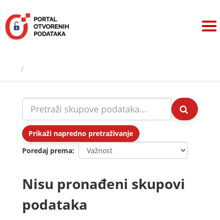
Preskoči
na
sadržaj
Skupovi podаtаkа
Prikaži napredno pretraživanje
Poredaj prema
Nisu pronađeni skupovi
podataka