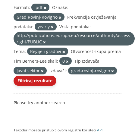
Formati:
.pdf
Oznake:
Grad Rovinj-Rovigno
Frekvencija osvježavanja
podataka:
yearly
Vrsta podataka:
http://publications.europa.eu/resource/authority/access-
right/PUBLIC
Tema:
Regije i gradovi
Otvorenost skupa prema
Tim Berners-Lee skali:
0
Tip Izdavača:
Javni sektor
Izdavači:
grad-rovinj-rovigno
Filtriraj rezultate
Please try another search.
Također možete pristupiti ovom registru koristeći
API