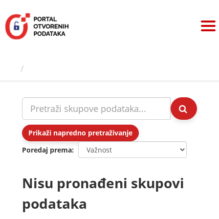
Preskoči
na
sadržaj
Skupovi podаtаkа
Prikaži napredno pretraživanje
Poredaj prema
Nisu pronađeni skupovi
podataka