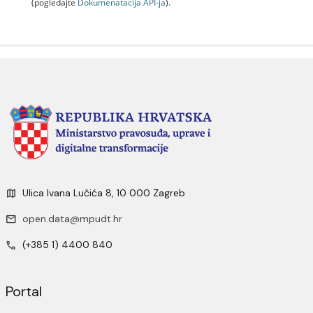
(pogledajte
Dokumenаtаcijа API-jа
).