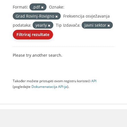
Formati:
.pdf
Oznake:
Grad Rovinj-Rovigno
Frekvencija osvježavanja
podataka:
yearly
Tip Izdavača:
Javni sektor
Filtriraj rezultate
Please try another search.
Također možete pristupiti ovom registru koristeći
API
(pogledajte
Dokumenаtаcijа API-jа
).