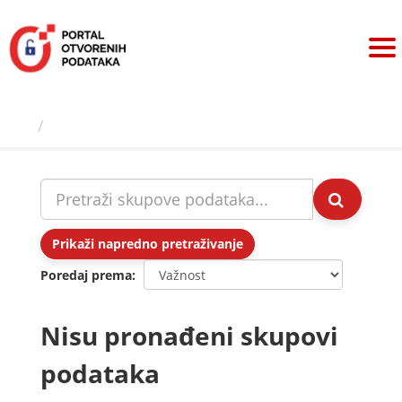
Preskoči
na
sadržaj
Skupovi podаtаkа
Prikaži napredno pretraživanje
Poredaj prema
Nisu pronađeni skupovi
podataka