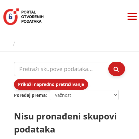
Preskoči
na
sadržaj
Skupovi podаtаkа
Prikaži napredno pretraživanje
Poredaj prema
Nisu pronađeni skupovi
podataka