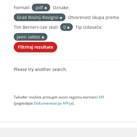
Formati:
.pdf
Oznake:
Grad Rovinj-Rovigno
Otvorenost skupa prema
Tim Berners-Lee skali:
0
Tip Izdavača:
Javni sektor
Filtriraj rezultate
Please try another search.
Također možete pristupiti ovom registru koristeći
API
(pogledajte
Dokumenаtаcijа API-jа
).