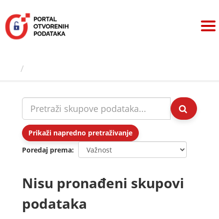
Preskoči
na
sadržaj
Skupovi podаtаkа
Prikaži napredno pretraživanje
Poredaj prema
Nisu pronađeni skupovi
podataka