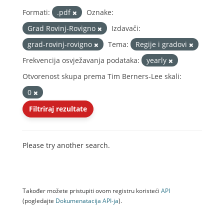
Formati:
.pdf
Oznake:
Grad Rovinj-Rovigno
Izdavači:
grad-rovinj-rovigno
Tema:
Regije i gradovi
Frekvencija osvježavanja podataka:
yearly
Otvorenost skupa prema Tim Berners-Lee skali:
0
Filtriraj rezultate
Please try another search.
Također možete pristupiti ovom registru koristeći
API
(pogledajte
Dokumenаtаcijа API-jа
).