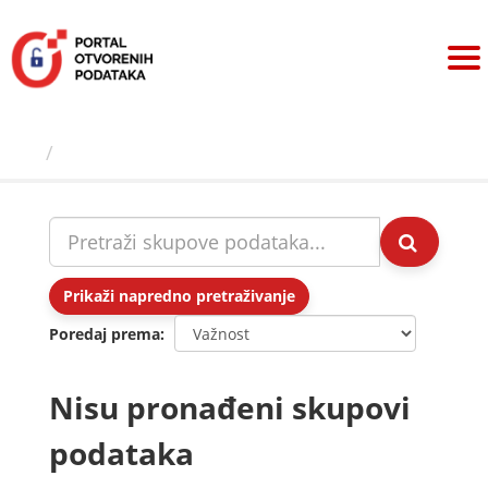
Preskoči
na
sadržaj
Skupovi podаtаkа
Prikaži napredno pretraživanje
Poredaj prema
Nisu pronađeni skupovi
podataka