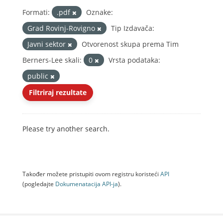
Formati:
.pdf
Oznake:
Grad Rovinj-Rovigno
Tip Izdavača:
Javni sektor
Otvorenost skupa prema Tim
Berners-Lee skali:
0
Vrsta podataka:
public
Filtriraj rezultate
Please try another search.
Također možete pristupiti ovom registru koristeći
API
(pogledajte
Dokumenаtаcijа API-jа
).