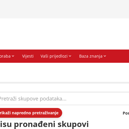
rikaži napredno pretraživanje
Po
isu pronađeni skupovi