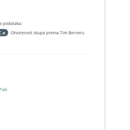
a podataka:
IC
Otvorenost skupa prema Tim Berners-
I-jа
).