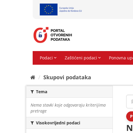
Preskoči
na
sadržaj
Skupovi podаtаkа
Tema
Nema stavki koje odgovaraju kriterijima
pretrage
P
Visokovrijedni podaci
N