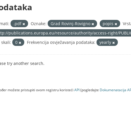
odataka
mati:
.pdf
Oznake:
Grad Rovinj-Rovigno
popis
Vrst
ttp://publications.europa.eu/resource/authority/access-right/PUBL
 skali:
0
Frekvencija osvježavanja podataka:
yearly
ase try another search.
đer možete pristupiti ovom registru koristeći
API
(pogledajte
Dokumenаtаcijа AP