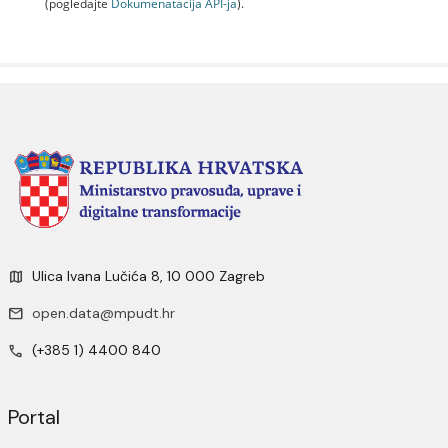
(pogledajte
Dokumenаtаcijа API-jа
).