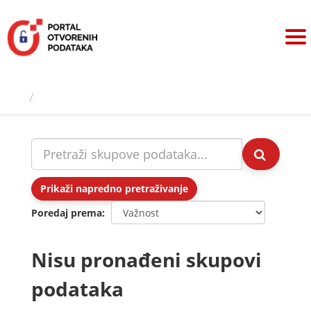
Preskoči
na
sadržaj
Skupovi podаtаkа
Prikaži napredno pretraživanje
Poredaj prema
Nisu pronađeni skupovi
podataka