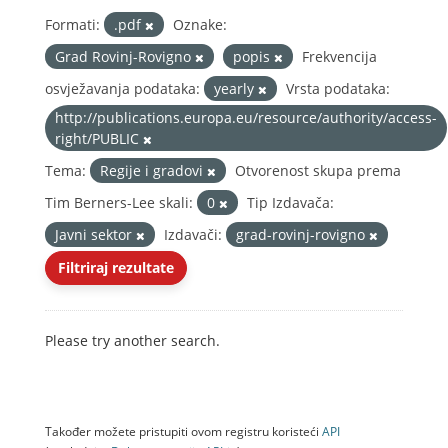
Formati:
.pdf
Oznake:
Grad Rovinj-Rovigno
popis
Frekvencija
osvježavanja podataka:
yearly
Vrsta podataka:
http://publications.europa.eu/resource/authority/access-
right/PUBLIC
Tema:
Regije i gradovi
Otvorenost skupa prema
Tim Berners-Lee skali:
0
Tip Izdavača:
Javni sektor
Izdavači:
grad-rovinj-rovigno
Filtriraj rezultate
Please try another search.
Također možete pristupiti ovom registru koristeći
API