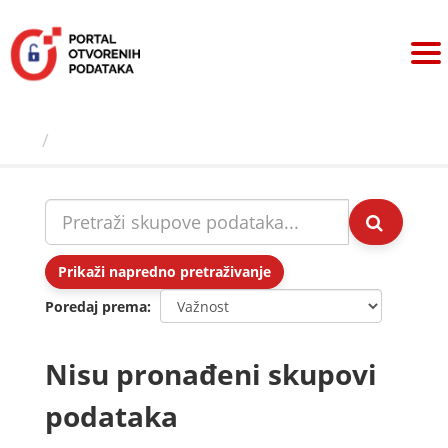
Preskoči
na
sadržaj
Skupovi podаtаkа
Prikaži napredno pretraživanje
Poredaj prema
Nisu pronađeni skupovi
podataka