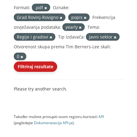
Formati:
.pdf
Oznake:
Grad Rovinj-Rovigno
popis
Frekvencija
osvježavanja podataka:
yearly
Tema:
Regije i gradovi
Tip Izdavača:
Javni sektor
Otvorenost skupa prema Tim Berners-Lee skali:
0
Filtriraj rezultate
Please try another search.
Također možete pristupiti ovom registru koristeći
API
(pogledajte
Dokumenаtаcijа API-jа
).