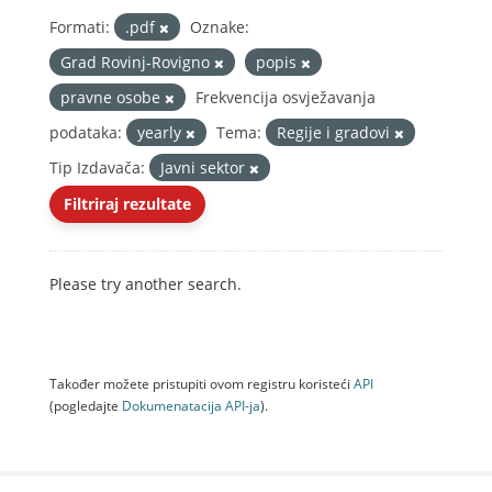
Formati:
.pdf
Oznake:
Grad Rovinj-Rovigno
popis
pravne osobe
Frekvencija osvježavanja
podataka:
yearly
Tema:
Regije i gradovi
Tip Izdavača:
Javni sektor
Filtriraj rezultate
Please try another search.
Također možete pristupiti ovom registru koristeći
API
(pogledajte
Dokumenаtаcijа API-jа
).