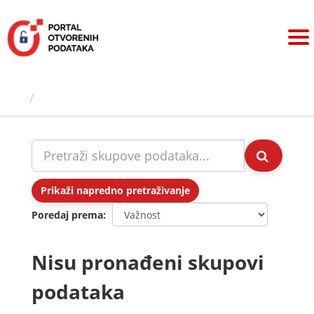
Preskoči
na
sadržaj
Skupovi podаtаkа
Prikaži napredno pretraživanje
Poredaj prema
Nisu pronađeni skupovi
podataka