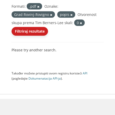
Formati:
.pdf
Oznake:
Grad Rovinj-Rovigno
popis
Otvorenost
skupa prema Tim Berners-Lee skali:
0
Filtriraj rezultate
Please try another search.
Također možete pristupiti ovom registru koristeći
API
(pogledajte
Dokumenаtаcijа API-jа
).