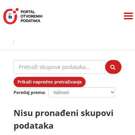
Preskoči
na
sadržaj
Skupovi podаtаkа
Prikaži napredno pretraživanje
Poredaj prema
Nisu pronađeni skupovi
podataka